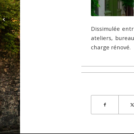
Musée Méliès – La
magie du cinéma
Dissimulée entr
ateliers, burea
charge rénové.