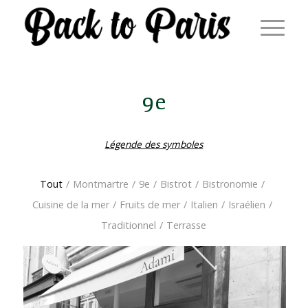
9e
Légende des symboles
Tout
/
Montmartre
/
9e
/
Bistrot
/
Bistronomie
/
Cuisine de la mer
/
Fruits de mer
/
Italien
/
Israélien
/
Traditionnel
/
Terrasse