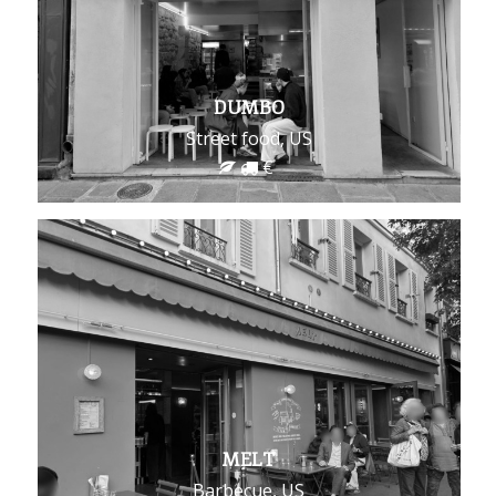
DUMBO
Street food, US
MELT
Barbecue, US