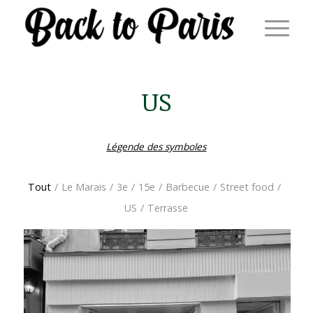
US
Légende des symboles
Tout
/
Le Marais
/
3e
/
15e
/
Barbecue
/
Street food
/
US
/
Terrasse