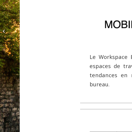
Disco I’m coming out
Le Workspace E
espaces de trav
tendances en m
bureau.