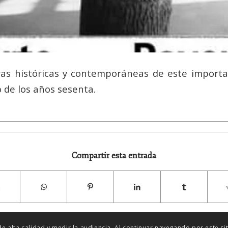
as históricas y contemporáneas de este import
no de los años sesenta.
Compartir esta entrada
 de alta calidad y medir la audiencia. Al continuar navegando por este s