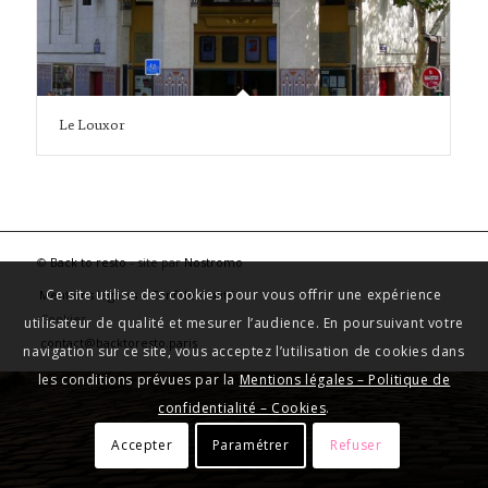
Le Louxor
©
Back to resto
- site par
Nostromo
Ce site utilise des cookies pour vous offrir une expérience
Mentions légales – Confidentialité
Cookies
utilisateur de qualité et mesurer l’audience. En poursuivant votre
contact@backtoresto.paris
navigation sur ce site, vous acceptez l’utilisation de cookies dans
les conditions prévues par la
Mentions légales – Politique de
confidentialité – Cookies
.
Accepter
Paramétrer
Refuser