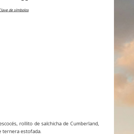
Clave de símbolos
escocés, rollito de salchicha de Cumberland,
de ternera estofada.