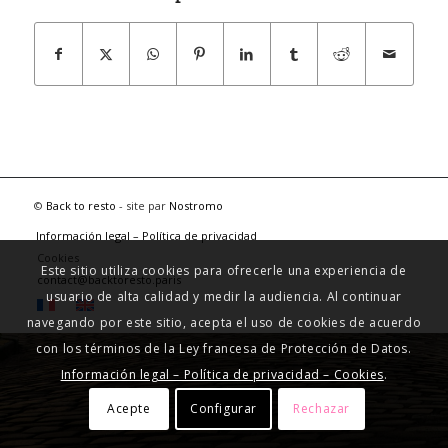
©
Back to resto
- site par
Nostromo
Información legal – Política de privacidad
Cookies
Este sitio utiliza cookies para ofrecerle una experiencia de
contact@backtoresto.paris
usuario de alta calidad y medir la audiencia. Al continuar
navegando por este sitio, acepta el uso de cookies de acuerdo
con los términos de la Ley francesa de Protección de Datos.
Información legal – Política de privacidad – Cookies
.
Acepte
Configurar
Rechazar